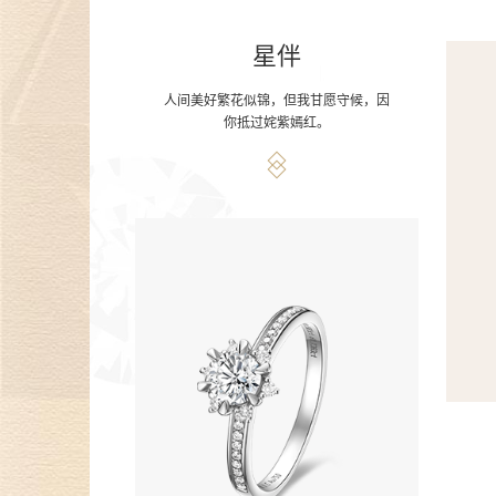
星伴
人间美好繁花似锦，但我甘愿守候，因
你抵过姹紫嫣红。