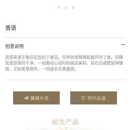
香语
创意说明
灵感来源于象征初恋的丁香花。托举状戒臂捧起盛开的丁香，四瓣
花造型简约干净，一如最初心动时的纯洁美好。钻石沿戒壁延伸镶
嵌，正如爱意相伴，一同成长无畏盛放。
臻藏永恒
预约品鉴