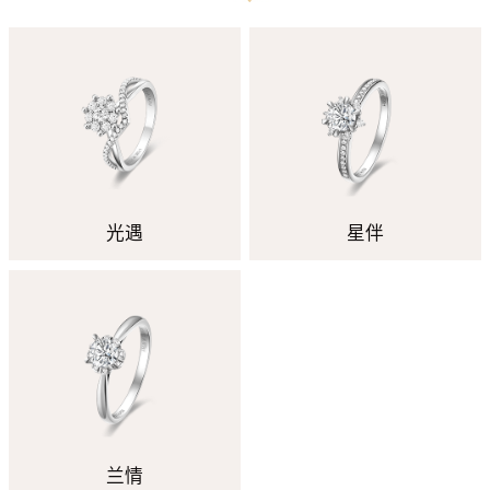
光遇
星伴
兰情