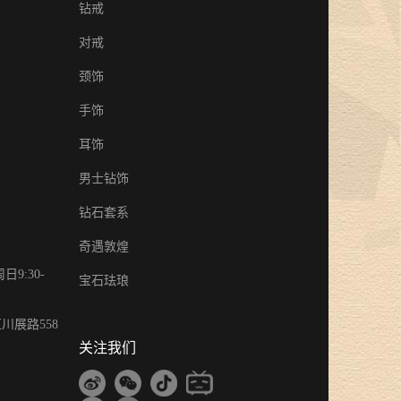
钻戒
对戒
颈饰
手饰
耳饰
男士钻饰
钻石套系
奇遇敦煌
9:30-
宝石珐琅
川展路558
关注我们