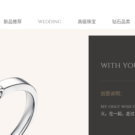
新品推荐
WEDDING
高级珠宝
钻石品类
with yo
创意说明：
My only wis
义。在一起，走过