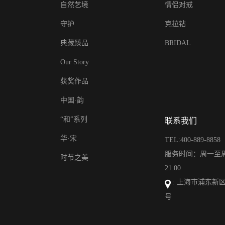
自然艺境
情侣对戒
守护
克拉钻
典藏臻品
BRIDAL
Our Story
获奖作品
中国·韵
“和”系列
联系我们
华·宋
TEL:400-889-8858
服务时间：周一至周日
时节之美
21:00
: 上海市浦东新区
号