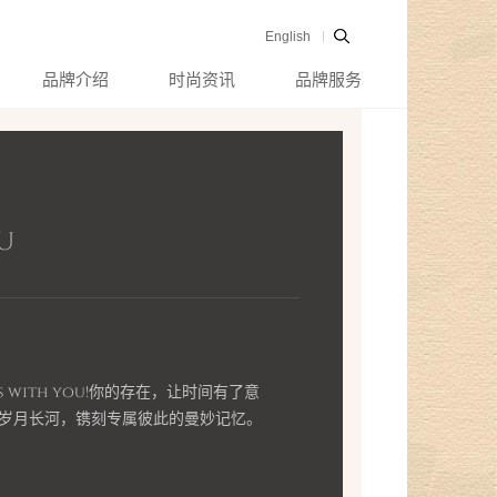
English
品牌介绍
时尚资讯
品牌服务
u
h is with you!你的存在，让时间有了意
岁月长河，镌刻专属彼此的曼妙记忆。