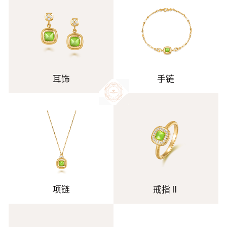
耳饰
手链
项链
戒指Ⅱ