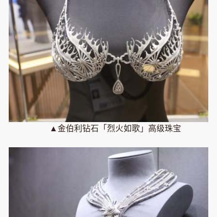
▲金伯利钻石「烈火如歌」高级珠宝