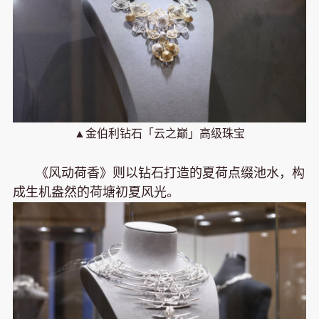
▲金伯利钻石「云之巅」高级珠宝
《风动荷香》则以钻石打造的夏荷点缀池水，构
成生机盎然的荷塘初夏风光。