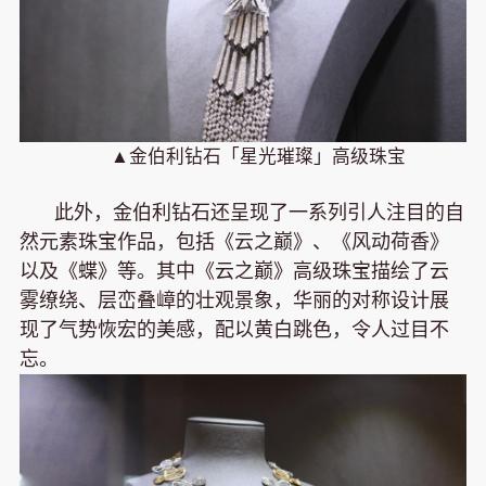
▲金伯利钻石「星光璀璨」高级珠宝
此外，金伯利钻石还呈现了一系列引人注目的自
然元素珠宝作品，包括《云之巅》、《风动荷香》
以及《蝶》等。其中《云之巅》高级珠宝描绘了云
雾缭绕、层峦叠嶂的壮观景象，华丽的对称设计展
现了气势恢宏的美感，配以黄白跳色，令人过目不
忘。