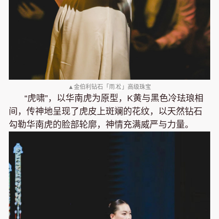
▲金伯利钻石「
雨凇
」高级珠宝
“虎啸”，以华南虎为原型，K黄与黑色冷珐琅相
间，传神地呈现了虎皮上斑斓的花纹，以天然钻石
勾勒华南虎的脸部轮廓，神情充满威严与力量。