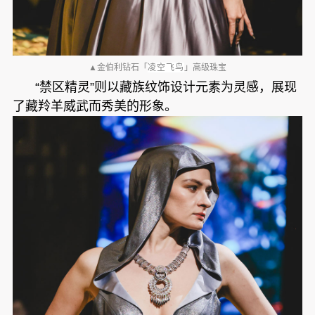
▲金伯利钻石「
凌空飞鸟
」高级珠宝
“禁区精灵”则以藏族纹饰设计元素为灵感，展现
了藏羚羊威武而秀美的形象。