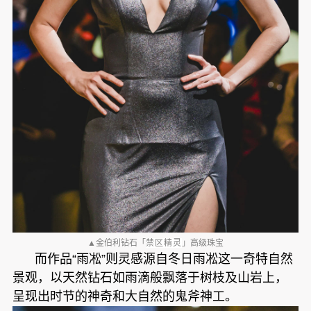
▲金伯利钻石「
禁区精灵
」高级珠宝
而作品“雨凇”则灵感源自冬日雨凇这一奇特自然
景观，以天然钻石如雨滴般飘落于树枝及山岩上，
呈现出时节的神奇和大自然的鬼斧神工。