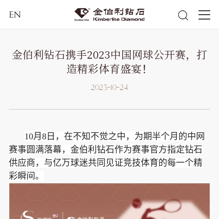
EN
金伯利钻石携手2023中国网球公开赛，打
造精彩体育盛宴！
2023-10-24
10月8日，在不知不觉之中，为期半个月的中网
赛事圆满落幕，金伯利钻石作为赛事官方指定钻石
供应商，与亿万球迷共同见证竞技体育的每一个精
彩瞬间。