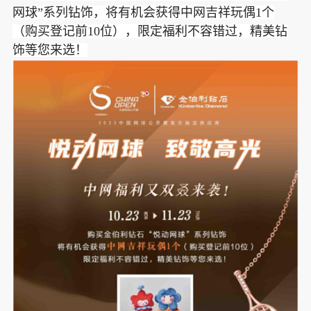
网球”系列钻饰，将有机会获得中网吉祥玩偶1个
（购买登记前10位），限定福利不容错过，精美钻
饰等您来选！