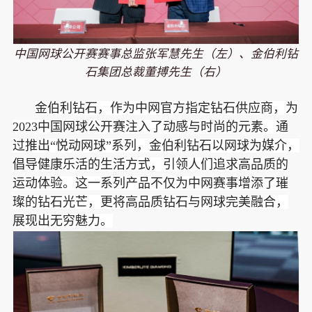
中国网球公开赛赛事总监张军慧先生（左）、金伯利钻
石集团总裁董搏先生（右）
金伯利钻石，作为中网官方指定钻石供应商，为
2023中国网球公开赛注入了动感与时尚的元素。通
过推出“悦动网球”系列，金伯利钻石以网球为媒介，
倡导健康乐活的生活方式，引领人们追求高品质的
运动体验。这一系列产品不仅为中网赛事增添了璀
璨的钻石光芒，更将高品质钻石与网球完美融合，
展现出无穷魅力。