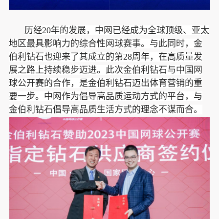
历经20年的发展，中网已经成为全球顶级、亚太
地区最具影响力的综合性网球赛事。与此同时，金
伯利钻石也迎来了其成立的第28周年，在高质量发
展之路上持续稳步迈进。此次金伯利钻石与中国网
球公开赛的合作，是金伯利钻石迈出体育营销的重
要一步。中网作为倡导高品质运动方式的平台，与
金伯利钻石倡导高品质生活方式的理念不谋而合。