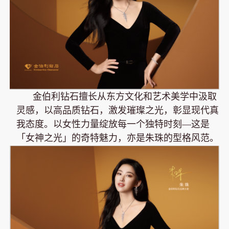
金伯利钻石擅长从东方文化和艺术美学中汲取
灵感，以高品质钻石，激发璀璨之光，彰显现代真
我态度。以女性力量绽放每一个独特时刻—这是
「女神之光」的奇特魅力，亦是朱珠的型格风范。