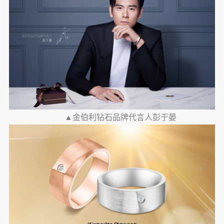
▲金伯利钻石品牌代言人彭于晏