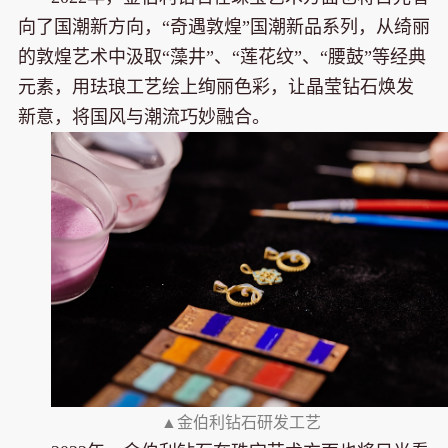
向了国潮新方向，“奇遇敦煌”国潮新品系列，从绮丽
的敦煌艺术中汲取“藻井”、“莲花纹”、“腰鼓”等经典
元素，用珐琅工艺绘上绚丽色彩，让晶莹钻石焕发
新意，将国风与潮流巧妙融合。
▲金伯利钻石研发工艺