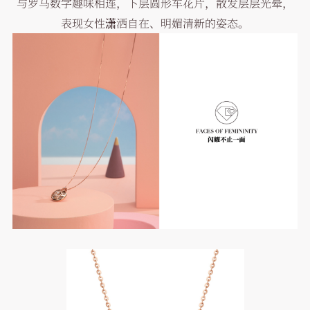
与罗马数字趣味相连，下层圆形车花片，散发层层光晕，
表现女性潇洒自在、明媚清新的姿态。