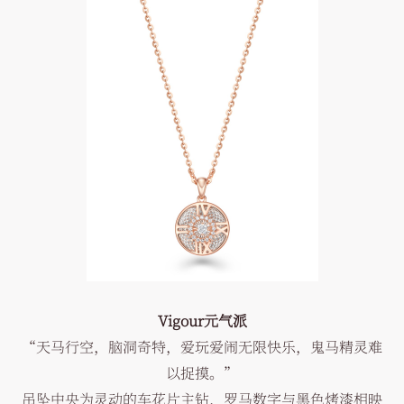
Vigour元气派
“天马行空，脑洞奇特，爱玩爱闹无限快乐，鬼马精灵难
以捉摸。”
吊坠中央为灵动的车花片主钻，罗马数字与黑色烤漆相映