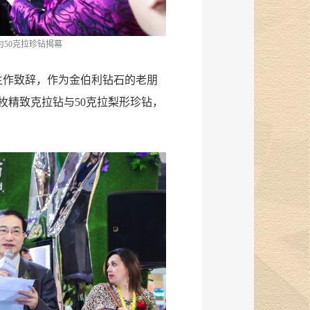
50克拉珍钻揭幕
生作致辞，作为金伯利钻石的老朋
枚精致克拉钻与50克拉梨形珍钻，