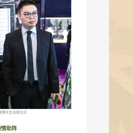
董搏先生出席仪式
倾情助阵