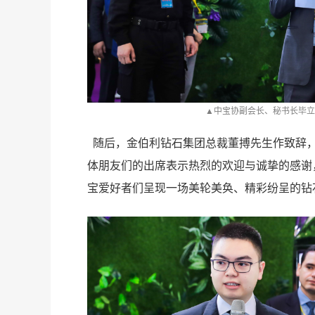
珠
▲中宝协副会长、秘书长毕
随后，金伯利钻石集团总裁董搏先生作致辞
体朋友们的出席表示热烈的欢迎与诚挚的感谢
宝爱好者们呈现一场美轮美奂、精彩纷呈的钻
度