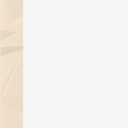
金伯利钻石倾情呈献「完美恋人」
系列对戒，诠释现代爱情观！
19 Jan 2024
天然钻石点亮璀璨盛宴，金伯利钻
石获BAZAAR Jewelry“年度杰出
宝设计”大奖！
26 Dec 2023
金伯利钻石璀璨亮相2023上海首饰
设计腕表周，带来天然钻石奢华盛
宴！
22 Dec 2023
12月21日，金伯利钻石邀您共度年
示爱日！
15 Dec 2023