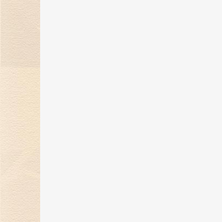
金伯利钻石“奇遇敦煌”系列新品上
市，解锁秋冬时髦穿搭！
07 Nov 2023
金伯利钻石携手2023中国网球公开
赛，打造精彩体育盛宴！
24 Oct 2023
金伯利钻石「誓爱ING」浪漫婚礼
开启，缔结爱的契约！
27 Sep 2023
自然艺境——金伯利钻石赴香港国际
珠宝展璀璨之旅！
25 Sep 2023
金伯利钻石9月相约香港珠宝展 演
自然艺境之美
13 Sep 2023