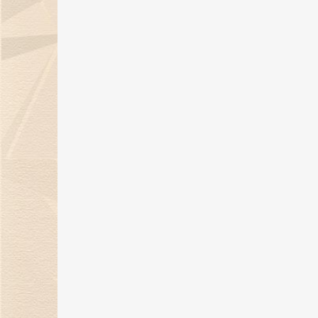
06 Sep 2024
金伯利钻石：七夕浪漫季，用爱与
钻石联结你我！
05 Aug 2024
《金伯利岩》新书发布会在沪隆重
举行
11 Jul 2024
29年匠心璀璨，金伯利钻石闪耀上
海珠宝展
06 Jun 2024
上海展|金伯利钻石将携29周年匠心
之作闪耀上海珠宝展
30 May 2024
金伯利钻石：29年匠心传承 遇见敦