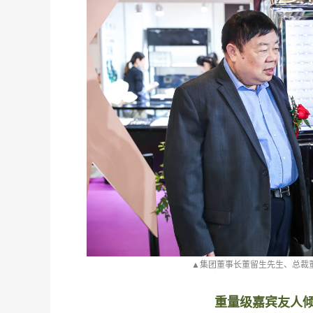
亮
▲集团董事长董留生先生、总裁
重量级嘉宾友人