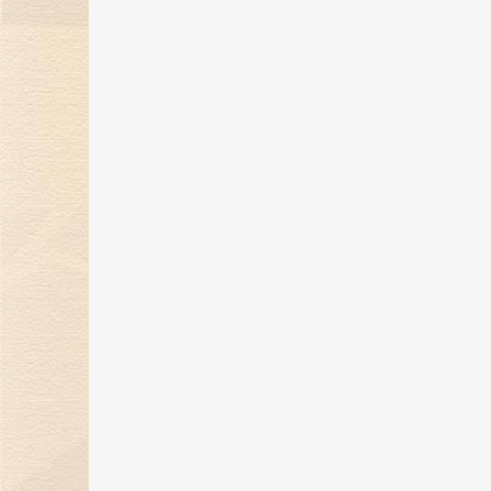
煌传奇
17 May 2024
金伯利钻石开启「以钻言爱」520
蜜告白季！
30 Apr 2024
金伯利钻石携珠宝臻品亮相第四届
消博会，展现东方美学魅力
16 Apr 2024
金伯利钻石展现东方美学魅力，即
将璀璨登场消博会
26 Mar 2024
“爱，与你同行”金伯利钻石集团年
盛典圆满落幕
29 Feb 2024