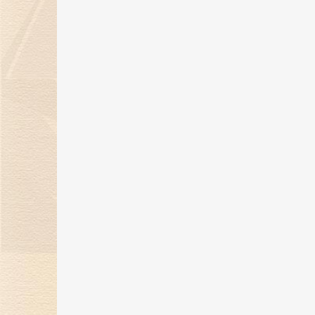
“钻志宏图 深耕卅载”金伯利钻石30
周年庆典圆满落幕
21 May 2025
金伯利钻石惊艳亮相第五届消博
会，展现珠宝艺术魅力
24 Apr 2025
金伯利钻石将闪耀登场消博会，绽
放珠宝魅力！
17 Mar 2025
“当打之年，再出发”金伯利钻石集
2024-2025年度盛典圆满落幕
14 Feb 2025
金蛇纳福焕新彩，新岁璀璨迎福至
17 Jan 2025