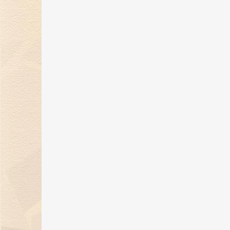
金伯利钻石闪耀2024上海首饰设计
腕表周，奏响天然钻石华美乐章
02 Jan 2025
金伯利钻石优雅呈现「宝石珐琅」
系列，引领金致主义新风尚
12 Dec 2024
金伯利钻石盛世霓裳高级珠宝亮相
东方意象时尚盛典
21 Oct 2024
璀璨初秋，邂逅香江 | 金伯利钻石
相香港珠宝首饰展览会
20 Sep 2024
金伯利钻石成为2024中国网球公开
赛官方独家钻石供应商