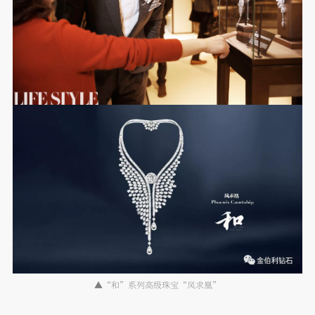
▲“和”系列高级珠宝“凤求凰”