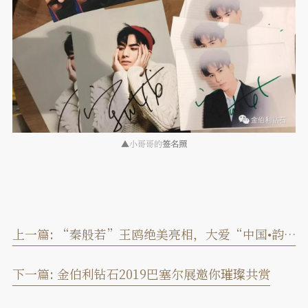
▲
小哥哥的
签名照
上一篇:
“秦般若”王鸥绝美亮相，大爱“中国•韵”！
下一篇:
金伯利钻石2019巴塞尔展邀你璀璨共赏