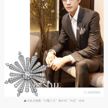
▲宋威龙佩戴“闪耀之光”胸针和“风范”戒指