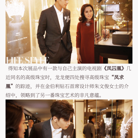
得知本次展品中有一款与自己主演的电视剧
《凤囚凰》
几
近同名的高级珠宝时，龙龙便四处搜寻高级珠宝
“凤求
凰”
的踪迹，并在金伯利钻石首席设计师朱文俊女士的介
绍中，领略到了另一番珠宝艺术的非凡意蕴。