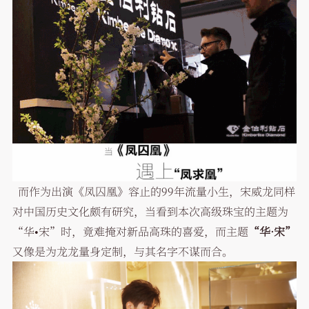
而作为出演《凤囚凰》容止的99年流量小生，宋威龙同样
对中国历史文化颇有研究，当看到本次高级珠宝的主题为
“华•宋”时，竟难掩对新品高珠的喜爱，而主题
“华·宋”
又像是为龙龙量身定制，与其名字不谋而合。