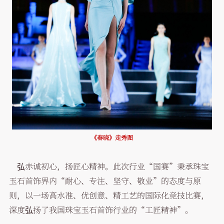
《春晓》走秀图
弘赤诚初心，扬匠心精神。此次行业“国赛”秉承珠宝
玉石首饰界内“耐心、专注、坚守、敬业”的态度与原
则，以一场高水准、优创意、精工艺的国际化竞技比赛，
深度弘扬了我国珠宝玉石首饰行业的“工匠精神”。