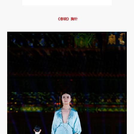
《春晓》胸针