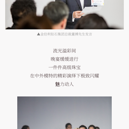
▲金伯利钻石集团总裁董搏先生发言
流光溢彩间
晚宴缓缓进行
一件件高级珠宝
在中外模特的精彩演绎下极致闪耀
魅力动人