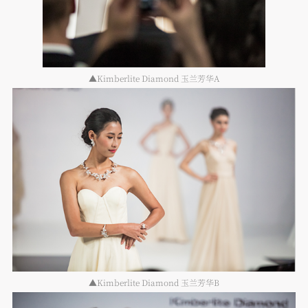
▲Kimberlite Diamond 玉兰芳华A
▲Kimberlite Diamond 玉兰芳华B