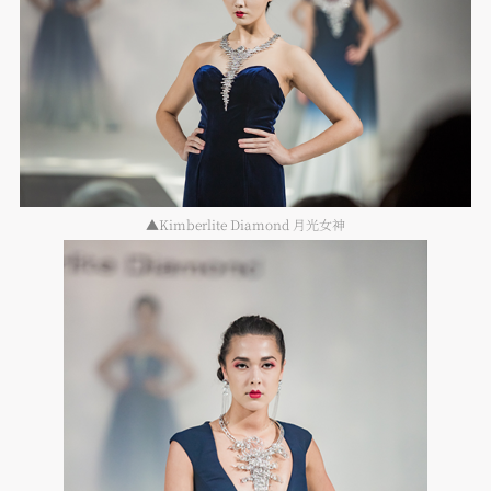
▲Kimberlite Diamond 月光女神