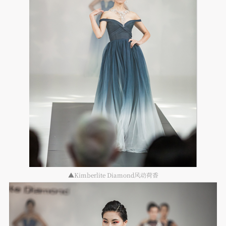
▲Kimberlite Diamond风动荷香