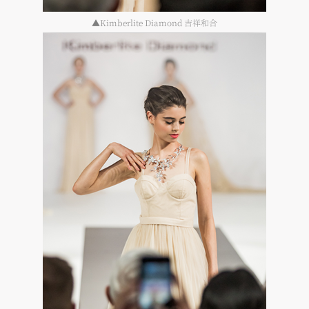
▲Kimberlite Diamond 吉祥和合