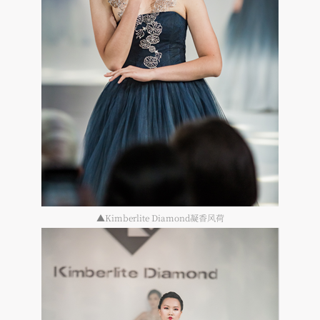
▲Kimberlite Diamond凝香风荷