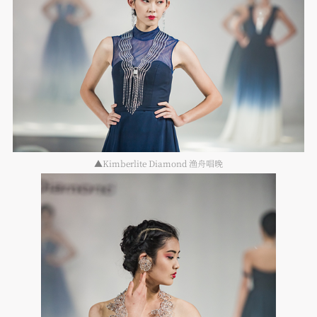
▲Kimberlite Diamond 渔舟唱晚