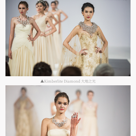
▲Kimberlite Diamond 大地之光