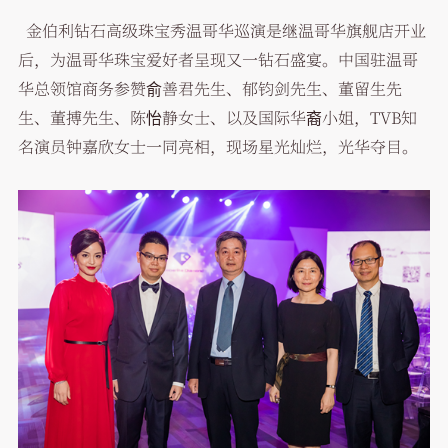
金伯利钻石高级珠宝秀温哥华巡演是继温哥华旗舰店开业
后，为温哥华珠宝爱好者呈现又一钻石盛宴。中国驻温哥
华总领馆商务参赞俞善君先生、郁钧剑先生、董留生先
生、董搏先生、陈怡静女士、以及国际华裔小姐，TVB知
名演员钟嘉欣女士一同亮相，现场星光灿烂，光华夺目。