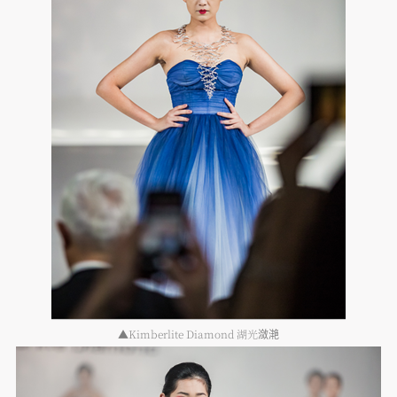
▲Kimberlite Diamond 湖光潋滟