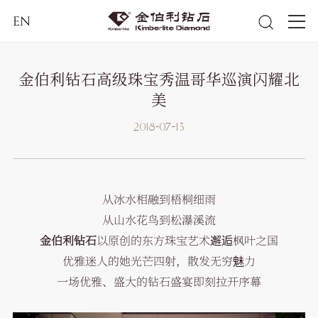
EN
金伯利钻石高级珠宝秀温哥华巡演闪耀北
美
2018-07-13
从冰水相融到梧桐细雨
从山水花鸟到松瀑溪流
金伯利钻石
以原创的东方珠宝艺术邂逅枫叶之国
优雅迷人的她光芒四射，散发无穷魅力
一场优雅、盛大的钻石盛宴即刻拉开序幕