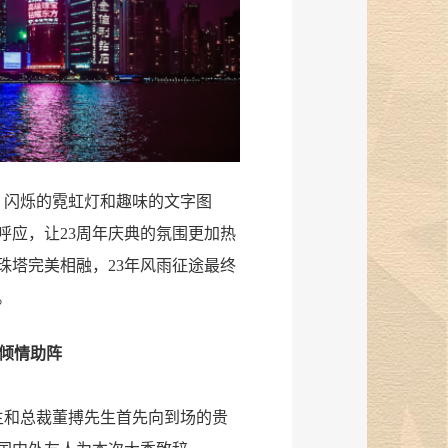
，闪烁的霓虹灯和趣味的文字图
呼应，让23周年庆典的氛围更加热
珠塔完美相融，23年风雨征途最终
。
倾情助阵
生和总裁董搏先生首先向到场的贵