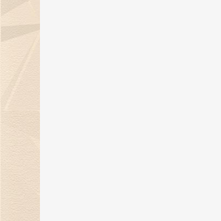
06 Sep 2024
金伯利钻石：七夕浪漫季，用爱与
钻石联结你我！
05 Aug 2024
《金伯利岩》新书发布会在沪隆重
举行
11 Jul 2024
29年匠心璀璨，金伯利钻石闪耀上
海珠宝展
06 Jun 2024
上海展|金伯利钻石将携29周年匠心
之作闪耀上海珠宝展
30 May 2024
金伯利钻石：29年匠心传承 遇见敦