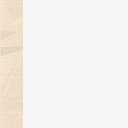
金伯利钻石倾情呈献「完美恋人」
系列对戒，诠释现代爱情观！
19 Jan 2024
天然钻石点亮璀璨盛宴，金伯利钻
石获BAZAAR Jewelry“年度杰出
宝设计”大奖！
26 Dec 2023
金伯利钻石璀璨亮相2023上海首饰
设计腕表周，带来天然钻石奢华盛
宴！
22 Dec 2023
12月21日，金伯利钻石邀您共度年
示爱日！
15 Dec 2023