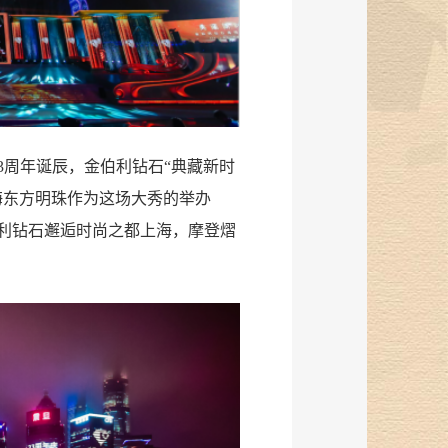
3周年诞辰，金伯利钻石“典藏新时
海东方明珠作为这场大秀的举办
伯利钻石邂逅时尚之都上海，摩登熠