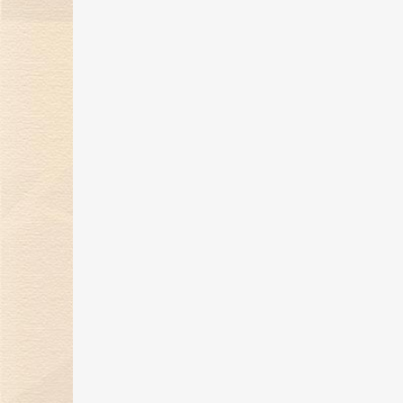
煌传奇
17 May 2024
金伯利钻石开启「以钻言爱」520
蜜告白季！
30 Apr 2024
金伯利钻石携珠宝臻品亮相第四届
消博会，展现东方美学魅力
16 Apr 2024
金伯利钻石展现东方美学魅力，即
将璀璨登场消博会
26 Mar 2024
“爱，与你同行”金伯利钻石集团年
盛典圆满落幕
29 Feb 2024