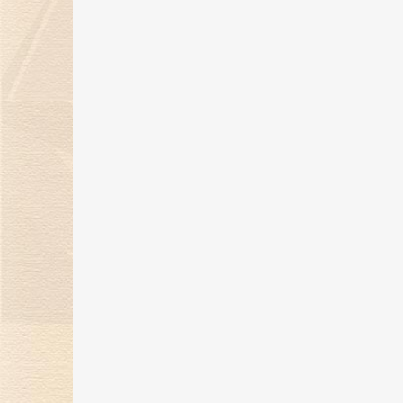
“钻志宏图 深耕卅载”金伯利钻石30
周年庆典圆满落幕
21 May 2025
金伯利钻石惊艳亮相第五届消博
会，展现珠宝艺术魅力
24 Apr 2025
金伯利钻石将闪耀登场消博会，绽
放珠宝魅力！
17 Mar 2025
“当打之年，再出发”金伯利钻石集
2024-2025年度盛典圆满落幕
14 Feb 2025
金蛇纳福焕新彩，新岁璀璨迎福至
17 Jan 2025