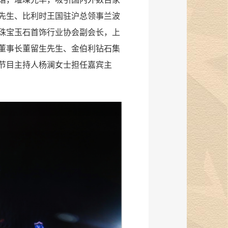
先生、比利时王国驻沪总领事兰波
珠宝玉石首饰行业协会副会长，上
董事长董留生先生、金伯利钻石集
节目主持人杨澜女士担任嘉宾主