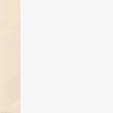
金伯利钻石闪耀2024上海首饰设计
腕表周，奏响天然钻石华美乐章
02 Jan 2025
金伯利钻石优雅呈现「宝石珐琅」
系列，引领金致主义新风尚
12 Dec 2024
金伯利钻石盛世霓裳高级珠宝亮相
东方意象时尚盛典
21 Oct 2024
璀璨初秋，邂逅香江 | 金伯利钻石
相香港珠宝首饰展览会
20 Sep 2024
金伯利钻石成为2024中国网球公开
赛官方独家钻石供应商