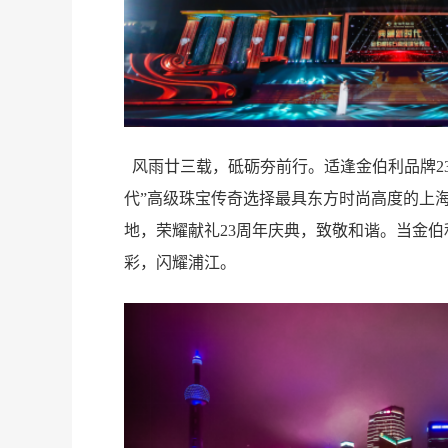
风雨廿三载，砥砺夯前行。适逢金伯利品牌2
代”高级珠宝传奇选择最具东方时尚高度的上
地，荣耀献礼23周年庆典，致敬和谐。当金
彩，闪耀浦江。
团