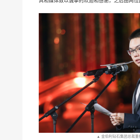
宾和媒体致以诚挚的欢迎和感谢，之后由两位
▲ 金伯利钻石集团总裁董