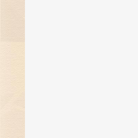
金伯利钻石“奇遇敦煌”系列新品上
市，解锁秋冬时髦穿搭！
07 Nov 2023
金伯利钻石携手2023中国网球公开
赛，打造精彩体育盛宴！
24 Oct 2023
金伯利钻石「誓爱ING」浪漫婚礼
开启，缔结爱的契约！
27 Sep 2023
自然艺境——金伯利钻石赴香港国际
珠宝展璀璨之旅！
25 Sep 2023
金伯利钻石9月相约香港珠宝展 演
自然艺境之美
13 Sep 2023