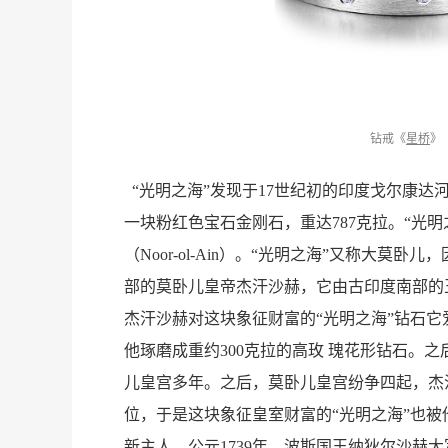
钻戒《
星桥
》
“光明之海”发现于17世纪初的印度戈尔康达
一块粉红色宝石金刚石，重达787克拉。“光明
（Noor-ol-Ain）。“光明之海”又称大莫
部的莫卧儿皇帝杰汗沙赫，它由古印度南部的
杰汗沙赫对这块象征财富的“光明之海”钻石
他琢磨成重约300克拉的高玫 瑰花形钻石。
儿皇宫多年。之后，莫卧儿皇宫纷争四起，杰
位，于是这块象征皇室财富的“光明之海”也
新主人。公元1739年，波斯国王纳狄尔沙赫