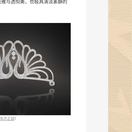
淡雅与透彻美，也极具清淡素静的
《
东方之冠
》