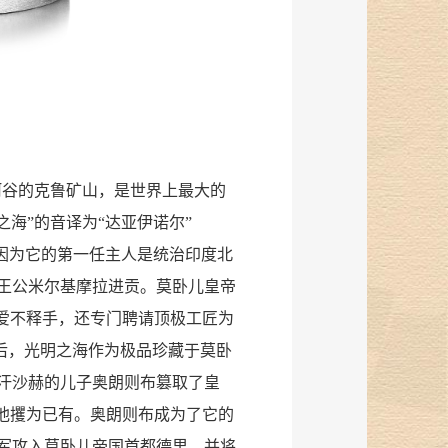
河谷的克鲁矿山，是世界上最大的
之海”的音译为“达亚伊诺尔”
卧儿，因为它的第一任主人是统治印度北
王公米尔基摩拉进贡。莫卧儿皇帝
它爱不释手，还专门聘请顶极工匠为
之后，光明之海作为极品珍藏于莫卧
汗沙赫的儿子奥朗则布篡取了皇
被他攫为已有。奥朗则布成为了它的
大军攻入莫卧儿帝国首都德里，并将