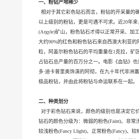
一、粉钻产地稀少
相对于其它彩色钻石而言，粉钻的开采量的确
以上级别的粉钻，更是可遇不可求。近20年
(Argyle)矿山，粉色钻石才得以正常开采
大约90%的红色和粉色钻石来自西澳大利亚
粒，阿盖尔粉色钻石的平均重量在1克拉，矿区
占钻石总产量的百万分之一。电影《血钻》也
多·迪卡普里奥饰演的阿彻，在九十年代非洲
极品粉钻，并由此将粉钻与命运联系在一起。
二、种类划分
对于彩色钻石来说，颜色的级别也是决定它价
钻石的颜色分级为：微弱的粉色(Faint)、非常浅粉色(
较浅粉色(Fancy Llight)、正常粉色(Fancy