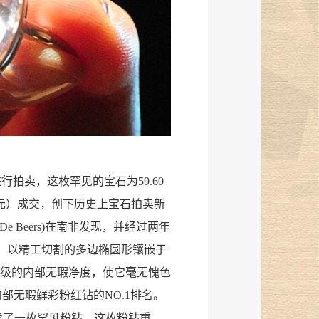
进行拍卖，这枚罕见的宝石为59.60
4亿元）成交，创下历史上宝石拍卖新
e Beers)在南非发现，并经过两年
伦，以精工切割的多边椭圆形镶嵌于
最高级的内部无瑕净度，使它毫无愧色
内部无瑕鲜彩粉红钻的NO.1排名。
拍卖了一枚罕见粉钻，这枚粉钻重