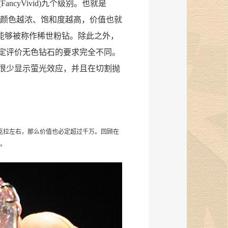
粉色(FancyVivid)九个级别。也就是
；颜色越浓、饱和度越高，价值也就
右能够被称作稀世粉钻。除此之外，
定评价无色钻石的要求完全不同。
很少显示萤光效应，并且在切割抛
克拉左右，那么价值也必定超过千万。回顾在
新。