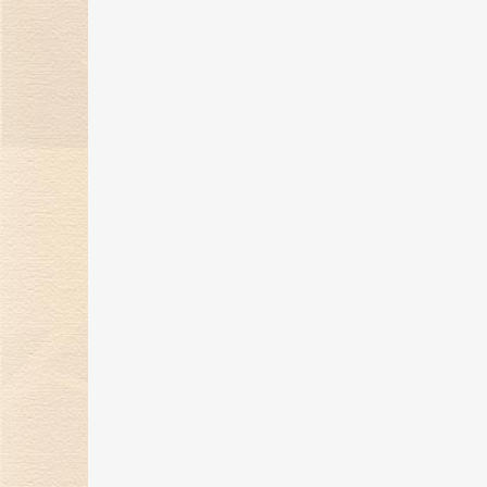
45亿年的沉淀才换来那钻石璀璨的
光芒
18 Oct 2016
钻石的4C标准
29 Jul 2016