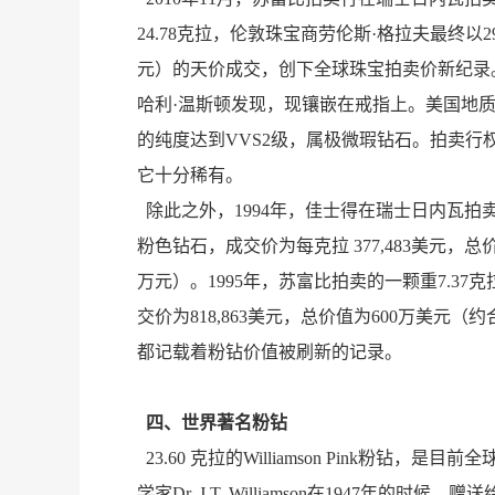
24.78克拉，伦敦珠宝商劳伦斯·格拉夫最终以2
元）的天价成交，创下全球珠宝拍卖价新纪录
哈利·温斯顿发现，现镶嵌在戒指上。美国地
的纯度达到VVS2级，属极微瑕钻石。拍卖行
它十分稀有。
除此之外，1994年，佳士得在瑞士日内瓦拍卖
粉色钻石，成交价为每克拉 377,483美元，总
万元）。1995年，苏富比拍卖的一颗重7.3
交价为818,863美元，总价值为600万美元（
都记载着粉钻价值被刷新的记录。
四、世界著名粉钻
23.60 克拉的Williamson Pink粉钻，
学家Dr. J.T. Williamson在1947年的时