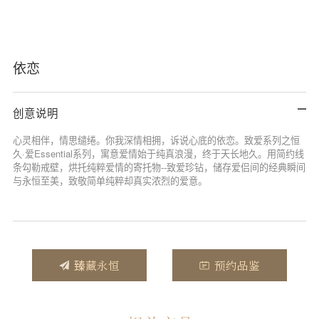
依恋
创意说明
心灵相伴，情思缱绻。你我深情相拥，诉说心底的依恋。致爱系列之恒
久·爱Essential系列，寓意爱情始于纯真浪漫，终于天长地久。用简约线
条勾勒戒壁，烘托纯粹爱情的寄托物--致爱珍钻，储存爱侣间的经典瞬间
与永恒至美，致敬简单纯粹却真实浓烈的爱意。
臻藏永恒
预约品鉴