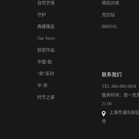
自然艺境
情侣对戒
守护
克拉钻
典藏臻品
BRIDAL
Our Story
获奖作品
中国·韵
“和”系列
联系我们
华·宋
TEL:400-889-8858
服务时间：周一至周日
时节之美
21:00
: 上海市浦东新区
号