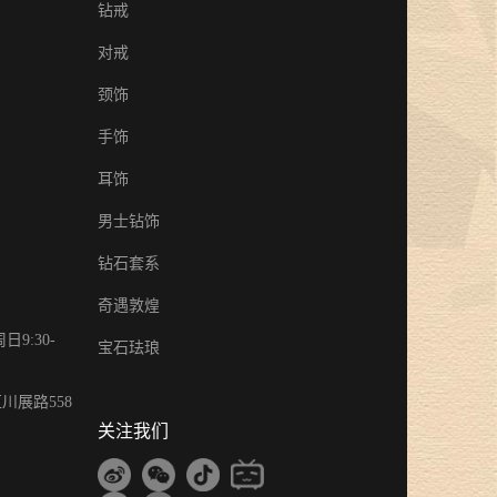
钻戒
对戒
颈饰
手饰
耳饰
男士钻饰
钻石套系
奇遇敦煌
9:30-
宝石珐琅
川展路558
关注我们