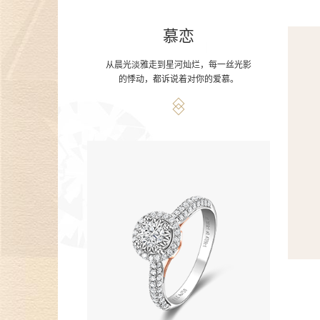
慕恋
从晨光淡雅走到星河灿烂，每一丝光影
的悸动，都诉说着对你的爱慕。