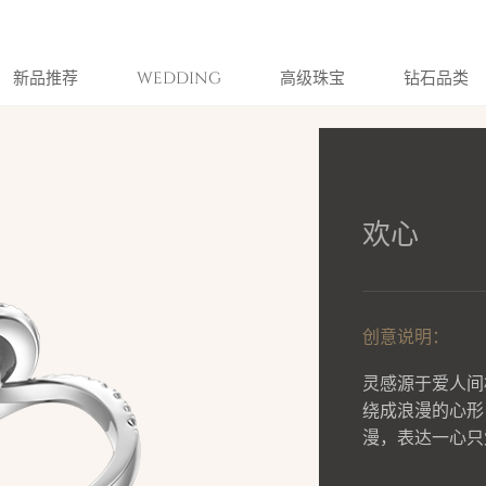
新品推荐
WEDDING
高级珠宝
钻石品类
欢心
创意说明：
灵感源于爱人间
绕成浪漫的心形
漫，表达一心只