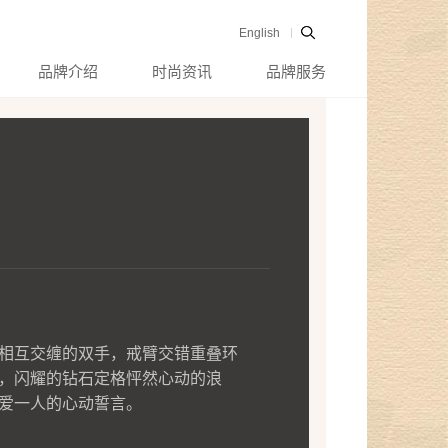
English
品牌介绍
时尚资讯
品牌服务
相互交缠的双手，戒臂交错重叠环
，闪耀的钻石定格怦然心动的浪
爱一人的心动誓言。