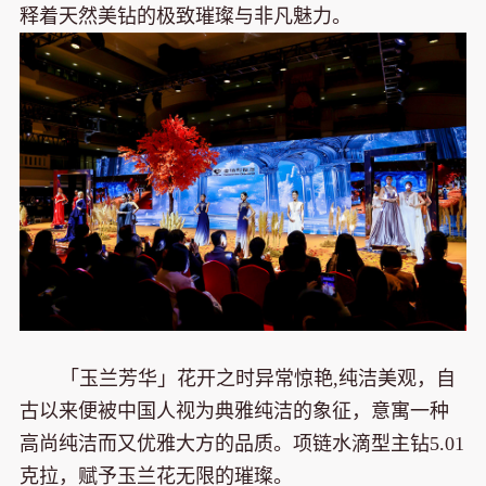
释着天然美钻的极致璀璨与非凡魅力。
「玉兰芳华」花开之时异常惊艳,纯洁美观，自
古以来便被中国人视为典雅纯洁的象征，意寓一种
高尚纯洁而又优雅大方的品质。项链水滴型主钻5.01
克拉，赋予玉兰花无限的璀璨。