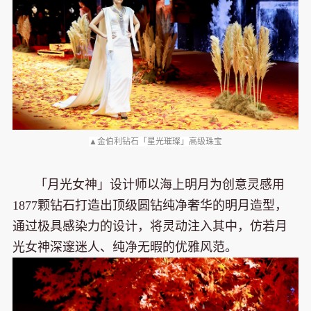
▲金伯利钻石「星光璀璨」高级珠宝
「月光女神」设计师以海上明月为创意灵感用
1877颗钻石打造出顶级圆钻纯净奢华的明月造型，
通过极具感染力的设计，将灵动注入其中，仿若月
光女神深邃迷人、纯净无暇的优雅风范。