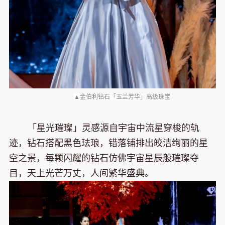
▲金伯利钻石「玉兰芳华」高级珠宝
「星光璀璨」灵感源自宇宙中流星穿梭的轨
迹，钻石搭配黑色珐琅，错落铺排出皎洁绚丽的星
空之景，每颗闪耀的钻石仿佛宇宙星辰般璀璨夺
目，天上光芒万丈，人间繁华盛典。