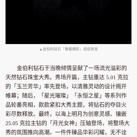
▲金伯利钻石「春藤蝶影」高级珠宝
金伯利钻石于当晚倾情呈献了一场流光溢彩的
天然钻石珠宝大秀。秀场开篇，主钻重达 5.01 克拉
的「玉兰芳华」率先登场，以清雅灵动的设计揭开
帷幕；随后，「星光璀璨」「永恒之星」等系列作
品轮番亮相，款款紧扣大秀主题，将钻石的夺目火
彩尽数释放。最终，以海上明月为创意灵感、镶嵌
25.05 克拉主钻的「月光女神」压轴登场，将整场大
秀的氛围推向高潮。一件件臻品华彩闪耀，无不诠