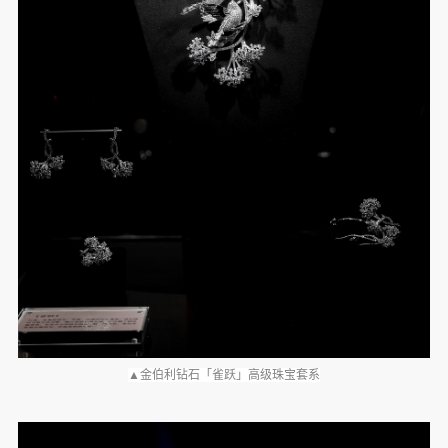
▲金伯利钻石「雀跃」高级珠宝套系