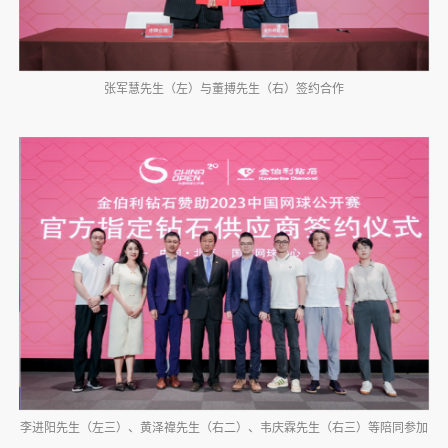
张军慧先生（左）与董搏先生（右）签约合作
李进阳先生（左三）、黄泽禕先生（右二）、韦庆霖先生（右三）等陪同参加