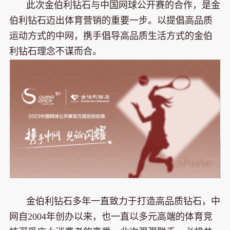
此次金伯利钻石与中国网球公开赛的合作，是金
伯利钻石迈出体育营销的重要一步。以提倡高品质
运动方式的中网，携手倡导高品质生活方式的金伯
利钻石理念不谋而合。
金伯利钻石多年一直致力于打造高品质钻石，中
网自2004年创办以来，也一直以多元高端的体育竞