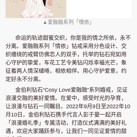
▲爱融融系列「情依」
命运的轨迹甜蜜交织，你是我的情之所依，永不
分离。爱融融系列「情依」钻戒采用分色设计、交
织缠绕的戒臂仿佛恋人的双手，托举的钻石宛如用
心守护的挚爱，车花工艺令美钻闪烁幸福光芒，象
征着两人情深缱绻，相依相伴。用心守护爱意，约
定好永不分离。
金伯利钻石“Cosy Love爱融融”系列婚戒，见证
浪漫交融的美好爱情。在爱中，感受时光的孕育，
让浪漫与钻石一同瞩目。2022年9月9日至2022年10
月10日，金伯利钻石携手代言人彭于晏一起开启
「浪漫婚礼季」专属活动，打造仪式满满的美好礼
遇，欢迎大家踊跃参与，让我们一同见证爱情的甜