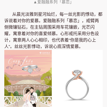
▲爱融融系列「慕恋」
从晨光淡雅到星河灿烂，每一丝光影的悸动，都
诉说着对你的爱慕。爱融融系列「慕恋」，戒臂两
侧微镶钻石，在主钻周围采用车花镶嵌，光芒闪
耀，寓意着对你的喜爱倾慕。心形戒托采用分色设
计，寓意两人心心相印，也代表着“你是我的心上
人”。丝丝光影悸动，诉说心底深情爱慕。