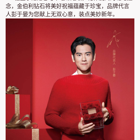
念，金伯利钻石将美好祝福蕴藏于珍宝，品牌代言
人彭于晏为您献上无双心意，装点美妙新年。