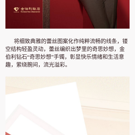
将细致典雅的蕾丝图案化作纯粹流畅的线条，镂
空结构轻盈灵动，蕾丝编织出梦里的奇思妙想，金
伯利钻石“奇思妙想”手镯，彰显快乐情绪和生活意
趣，萦绕腕间，流光溢彩。