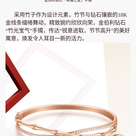
金伯利钻石「荣耀之星」手镯
采用竹子作为设计元素，竹节与钻石镶嵌的18K
金线条缱绻舞动，精致婉约欣欣向荣，金伯利钻石
“竹光宝气”手镯，传达“锐意进取，节节高升”的美好
寓意，焕发令人耳目一新的活力。