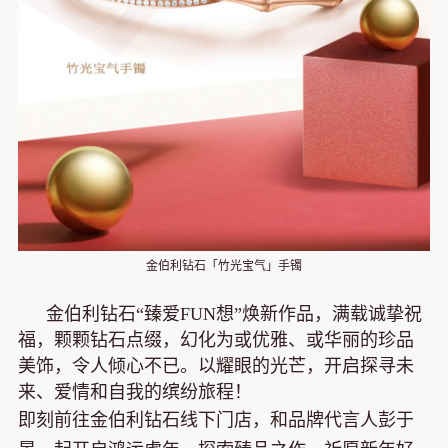
金伯利钻石「竹光宝气」手镯
金伯利钻石“臻爱FUN想”焕新作品，满载诚挚祝
福，颗颗钻石点缀，幻化为或优雅、或华丽的珍品
美饰，令人倾心不已。以耀眼的光芒，开启探寻未
来、爱情和自我的缤纷旅程！
即刻前往金伯利钻石线下门店，和品牌代言人彭于