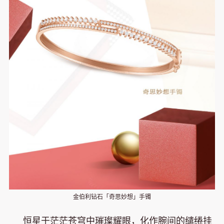
金伯利钻石「奇思妙想」手镯
恒星于茫茫苍穹中璀璨耀眼，化作腕间的缱绻挂