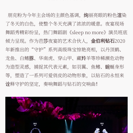
朋克粉为今年主会场的主颜色基调，绚丽亮眼的粉色渲染
了冬天的白色，使整个冬天充满了浓浓的暖意。夜宴现场
舞蹈秀精彩纷呈，热门舞蹈剧《sleep no more》演员班底
倾力呈现。作为芭莎夜宴的艺术合伙人，
金伯利钻石
2020
年新推出的“守护”系列高级珠宝惊艳亮相，以丹顶鹤、
龙鱼、白鳍豚、华南虎、穿山甲、藏羚羊等珍稀濒危动物
为造型灵感，捕捉其代表元素，如羽翼、鱼鳍、蜿蜒身形
等，塑造了一系列可爱俏皮的动物形象，以钻石的永恒来
诠释守护的坚定，奏响舞蹈与钻石的交响曲！