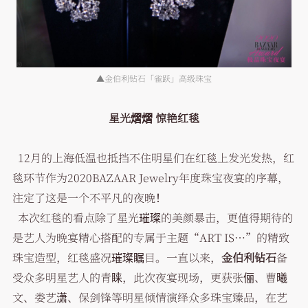
▲金伯利钻石「雀跃」高级珠宝
星光熠熠 惊艳红毯
12月的上海低温也抵挡不住明星们在红毯上发光发热，红
毯环节作为2020BAZAAR Jewelry年度珠宝夜宴的序幕，
注定了这是一个不平凡的夜晚！
本次红毯的看点除了星光璀璨的美颜暴击，更值得期待的
是艺人为晚宴精心搭配的专属于主题“ART IS…”的精致
珠宝造型，红毯盛况璀璨瞩目。一直以来，
金伯利钻石
备
受众多明星艺人的青睐，此次夜宴现场，更获张俪、曹曦
文、娄艺潇、保剑锋等明星倾情演绎众多珠宝臻品，在艺