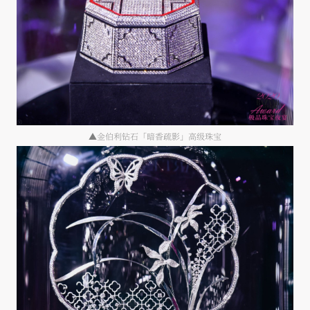
▲金伯利钻石「暗香疏影」高级珠宝