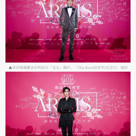
▲保剑锋佩戴金伯利钻石「龙头」胸针、「The Knot结系列-纪念日」袖扣