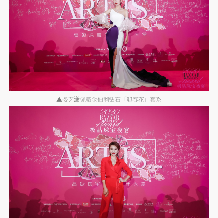
▲娄艺潇佩戴金伯利钻石「迎春花」套系