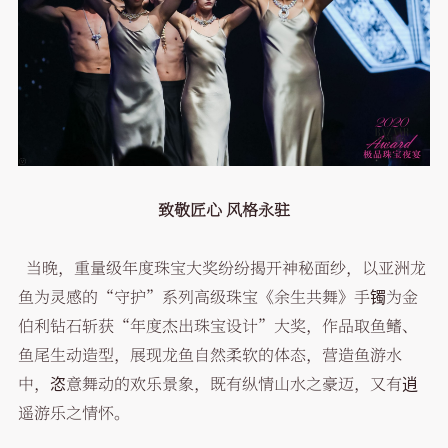
致敬匠心 风格永驻
当晚，重量级年度珠宝大奖纷纷揭开神秘面纱，以亚洲龙
鱼为灵感的“守护”系列高级珠宝《余生共舞》手镯为金
伯利钻石斩获“年度杰出珠宝设计”大奖，作品取鱼鳍、
鱼尾生动造型，展现龙鱼自然柔软的体态，营造鱼游水
中，恣意舞动的欢乐景象，既有纵情山水之豪迈，又有逍
遥游乐之情怀。