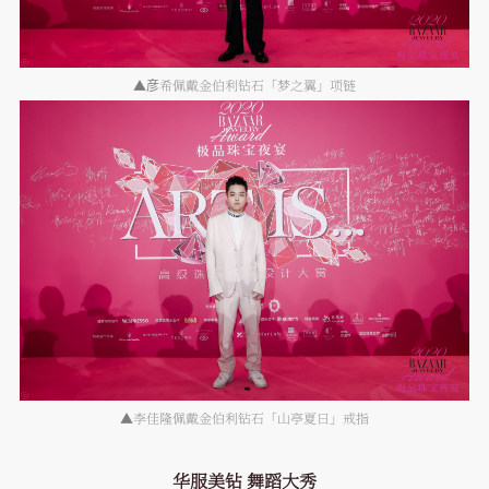
▲彦希佩戴金伯利钻石「梦之翼」项链
▲李佳隆佩戴金伯利钻石「山亭夏日」戒指
华服美钻 舞蹈大秀