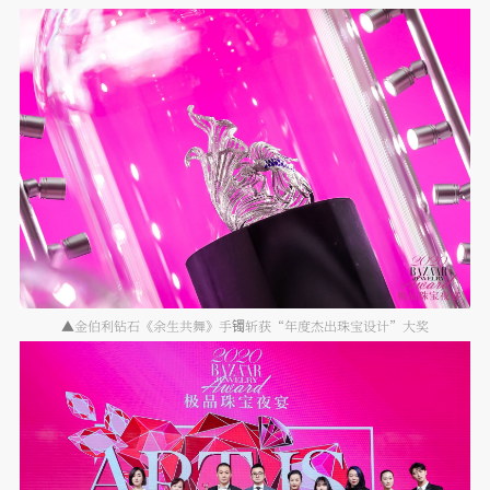
▲金伯利钻石《余生共舞》手镯斩获“年度杰出珠宝设计”大奖