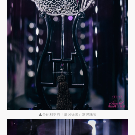
▲金伯利钻石「清风徐来」高级珠宝