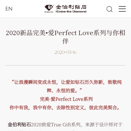
EN
2020新品完美•爱Perfect Love系列与你相
伴
2020-03-16
“让浪漫瞬间变成永恒，让爱如钻石历久弥新，致敬纯
粹、永恒的爱。”
完美·爱Perfect Love系列
你中有我，我中有你，去除性别定义，彼此完美契合。
金伯利钻石
2020致爱True Gift系列，来源于设计师对于