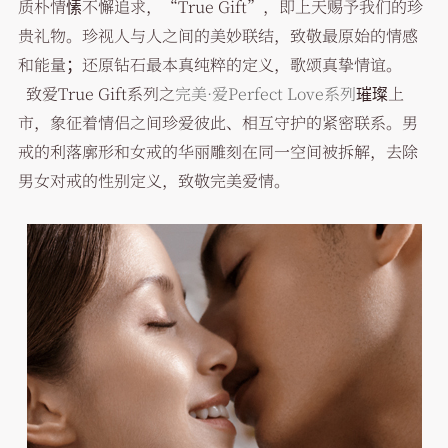
质朴情愫不懈追求，“True Gift”，即上天赐予我们的珍
贵礼物。珍视人与人之间的美妙联结，致敬最原始的情感
和能量；还原钻石最本真纯粹的定义，歌颂真挚情谊。
致爱True Gift系列之
完美·爱Perfect Love系列
璀璨上
市，象征着情侣之间珍爱彼此、相互守护的紧密联系。男
戒的利落廓形和女戒的华丽雕刻在同一空间被拆解，去除
男女对戒的性别定义，致敬完美爱情。