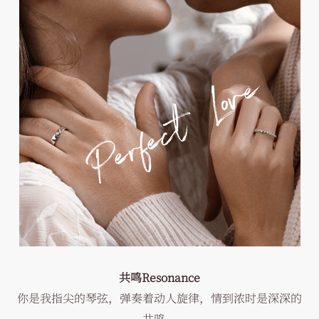
共鸣Resonance
你是我指尖的琴弦，弹奏着动人旋律，情到浓时是深深的
共鸣。