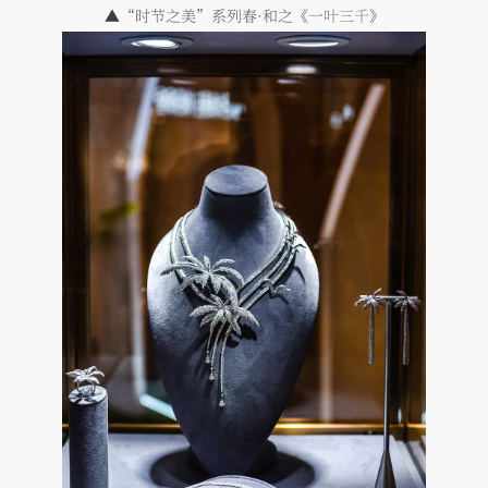
▲“时节之美”系列春·和之《
一叶三千
》