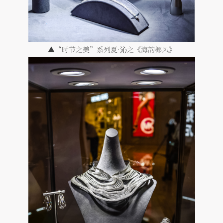
▲“时节之美”系列夏·沁之《
海韵椰风
》