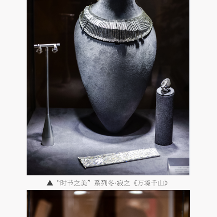
▲“时节之美”系列冬·寂之《
万境千山
》