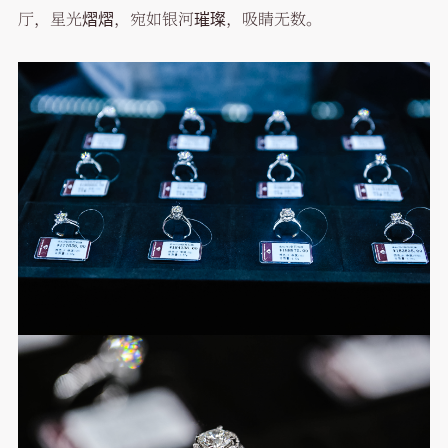
厅，星光熠熠，宛如银河璀璨，吸睛无数。