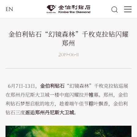
EN
金伯利钻石“幻镜森林”千枚克拉钻闪耀
郑州
2019-06-11
6月7日-13日，
金伯利钻石
“幻镜森林”千枚克拉钻巡展
在郑州丹尼斯大卫城一楼中庭闪耀拉开帷幕。郑州，金伯
利钻石梦想启航的地方，趁着端午佳节粽叶飘香，金伯利
钻石三度邂逅
郑州丹尼斯大卫城
。