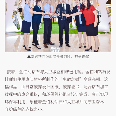
▲嘉宾共同为巡展开幕剪彩、共举香槟
接着，金伯利钻石与大卫城互相赠送礼物。金伯利钻石设
计师们使用废旧材料所制作的“生命之树”高调亮相。这
幅作品，由日常废弃设计图纸、废弃证书，配合钻石加工
过程中的废弃雕蜡，和环保颜料组合设计完成，真正实现
环保再利用，象征着金伯利钻石和大卫城共同守卫森林，
守护绿色的赤忱之心。