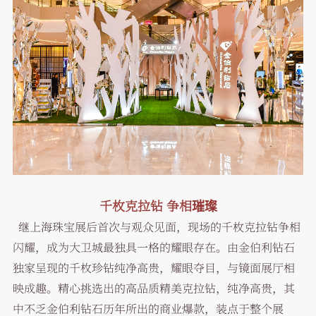
千枚克拉钻 争相璀璨
继上海珠宝展后首次与观众见面，现场的千枚克拉钻争相
闪耀，成为大卫城最独具一格的耀眼存在。由金伯利钻石
独家呈现的千枚珍钻纯净高贵，耀眼夺目，与镜面展厅相
映成趣。精心挑选出的高品质精美克拉钻，纯净高贵，其
中不乏金伯利钻石历年所出的商业爆款，装点于整个展