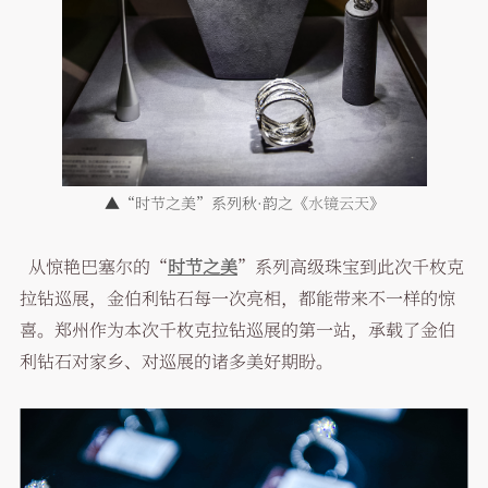
▲“时节之美”系列秋·韵之《
水镜云天
》
从惊艳巴塞尔的“
时节之美
”系列高级珠宝到此次千枚克
拉钻巡展，金伯利钻石每一次亮相，都能带来不一样的惊
喜。郑州作为本次千枚克拉钻巡展的第一站，承载了金伯
利钻石对家乡、对巡展的诸多美好期盼。