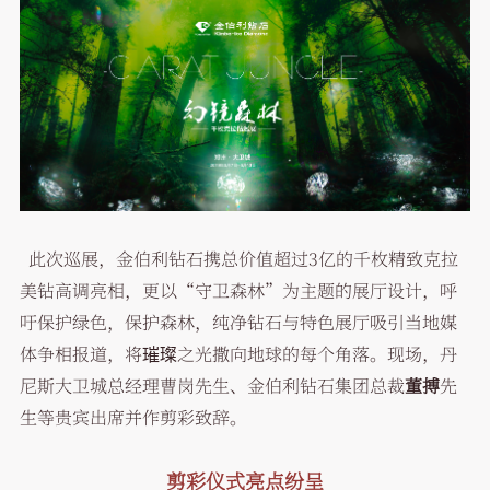
此次巡展，金伯利钻石携总价值超过3亿的千枚精致克拉
美钻高调亮相，更以“守卫森林”为主题的展厅设计，呼
吁保护绿色，保护森林，纯净钻石与特色展厅吸引当地媒
体争相报道，将璀璨之光撒向地球的每个角落。现场，丹
尼斯大卫城总经理曹岗先生、金伯利钻石集团总裁
董搏
先
生等贵宾出席并作剪彩致辞。
剪彩仪式亮点纷呈