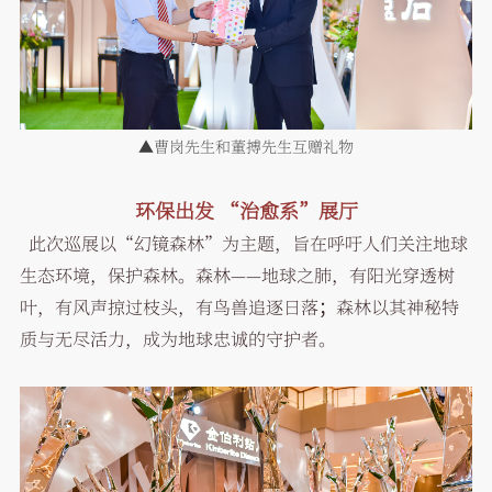
▲曹岗先生和董搏先生互赠礼物
环保出发 “
治愈系
”
展厅
此次巡展以“幻镜森林”为主题，旨在呼吁人们关注地球
生态环境，保护森林。森林——地球之肺，有阳光穿透树
叶，有风声掠过枝头，有鸟兽追逐日落；森林以其神秘特
质与无尽活力，成为地球忠诚的守护者。