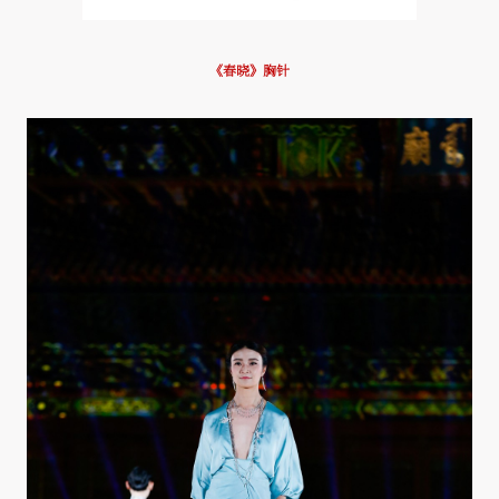
《春晓》胸针