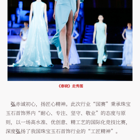
《春晓》走秀图
弘赤诚初心，扬匠心精神。此次行业“国赛”秉承珠宝
玉石首饰界内“耐心、专注、坚守、敬业”的态度与原
则，以一场高水准、优创意、精工艺的国际化竞技比赛，
深度弘扬了我国珠宝玉石首饰行业的“工匠精神”。