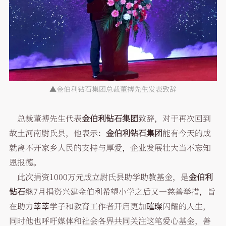
▲金伯利钻石集团总裁董搏先生发表致辞
总裁董搏先生代表
金伯利钻石集团
致辞，对于再次回到
故土河南尉氏县，他表示：
金伯利钻石集团
能有今天的成
就离不开家乡人民的支持与厚爱，企业发展壮大当不忘知
恩报德。
此次捐资1000万元成立尉氏县助学助教基金，是
金伯利
钻石
继7月捐资兴建金伯利希望小学之后又一慈善举措，旨
在助力莘莘学子和教育工作者开启更加璀璨闪耀的人生，
同时他也呼吁媒体和社会各界共同关注这笔爱心基金，善