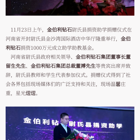
11月23日上午，
金伯利钻石
尉氏县捐资助学捐赠仪式在
河南省开封尉氏县金沙湾国际酒店中华厅隆重举行，
金伯
利钻石
捐资1000万元成立助学助教基金。
河南省尉氏县政府相关领导、
金伯利钻石集团董事长董
留生先生
、
金伯利钻石集团总裁董搏先生
等贵宾出席并致
辞，尉氏县教师和学生代表参加仪式。捐赠仪式得到了社
会各界包括现场媒体们的广泛支持和关注，现场温馨庄
重，星光熠熠。