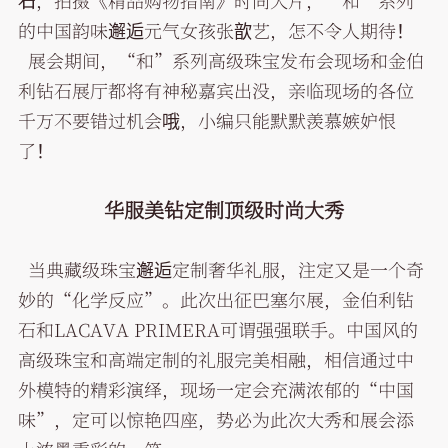
石
，拍摄《精品购物指南》时尚大片，“和”系列
的中国韵味邂逅元气女孩张歆艺，怎不令人期待！
展会期间，“和”系列高级珠宝发布会现场和金伯
利钻石展厅都将有神秘嘉宾出没，亲临现场的各位
千万不要错过机会哦，小编只能默默羡慕嫉妒恨
了！
华服美钻定制顶级时尚大秀
当典藏级珠宝邂逅定制奢华礼服，注定又是一个奇
妙的“化学反应”。此次出征巴塞尔展，金伯利钻
石和LACAVA PRIMERA可谓强强联手。中国风的
高级珠宝和高端定制的礼服完美相融，相信通过中
外模特的精彩演绎，现场一定会充满浓郁的“中国
味”，定可以惊艳四座，势必为此次大秀和展会添