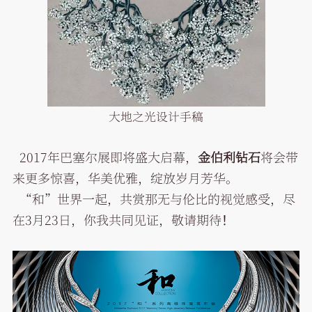
大地之光设计手稿
2017年巴塞尔展即将盛大启幕，
金伯利钻石
将会带
来更多惊喜，华美优雅，绽放岁月芳华。
“和”世界一起，共赏那无与伦比的视觉感受，尽
在3月23日，你我共同见证，敬请期待！