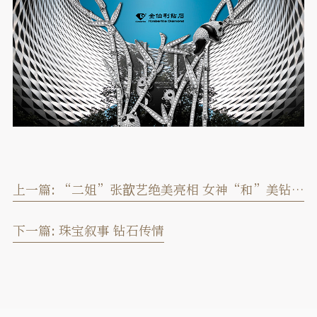
上一篇:
“二姐”张歆艺绝美亮相 女神“和”美钻一个都不能少！
下一篇:
珠宝叙事 钻石传情