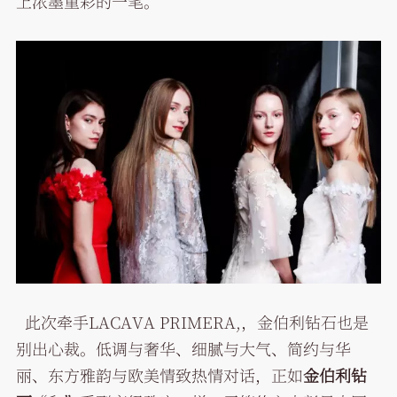
上浓墨重彩的一笔。
此次牵手LACAVA PRIMERA,，金伯利钻石也是
别出心裁。低调与奢华、细腻与大气、简约与华
丽、东方雅韵与欧美情致热情对话，正如
金伯利钻