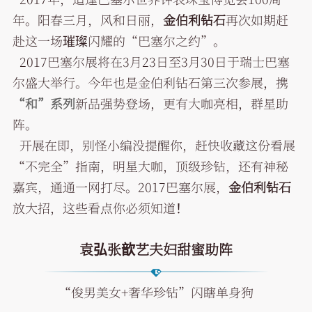
年。阳春三月，风和日丽，
金伯利钻石
再次如期赶
赴这一场璀璨闪耀的“巴塞尔之约”。
2017巴塞尔展将在3月23日至3月30日于瑞士巴塞
尔盛大举行。今年也是金伯利钻石第三次参展，携
“和”系列
新品强势登场，更有大咖亮相，群星助
阵。
开展在即，别怪小编没提醒你，赶快收藏这份看展
“不完全”指南，明星大咖，顶级珍钻，还有神秘
嘉宾，通通一网打尽。2017巴塞尔展，
金伯利钻石
放大招，这些看点你必须知道！
袁弘张歆艺夫妇甜蜜助阵
“俊男美女+奢华珍钻”闪瞎单身狗