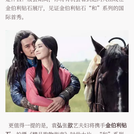
金伯利钻石展厅，见证金伯利钻石“和”系列的国
际首秀。
更值得一提的是，袁弘张歆艺夫妇将携手
金伯利钻