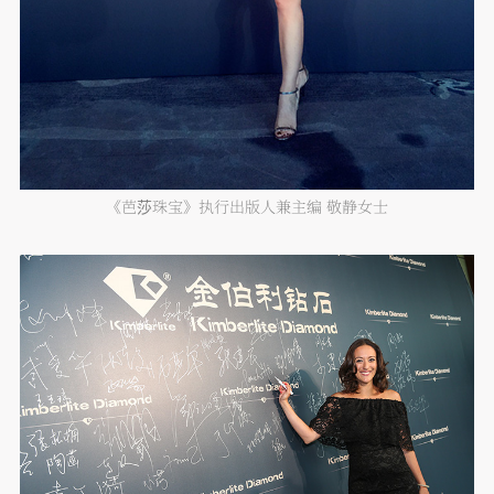
《芭莎珠宝》执行出版人兼主编 敬静女士