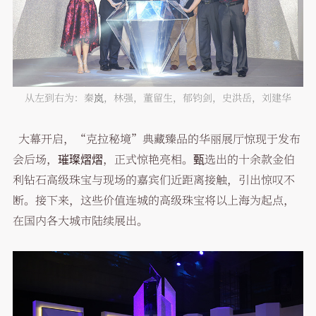
从左到右为：秦岚，林强，董留生，郁钧剑，史洪岳，刘建华
大幕开启，“克拉秘境”典藏臻品的华丽展厅惊现于发布
会后场，璀璨熠熠，正式惊艳亮相。甄选出的十余款金伯
利钻石高级珠宝与现场的嘉宾们近距离接触，引出惊叹不
断。接下来，这些价值连城的高级珠宝将以上海为起点，
在国内各大城市陆续展出。