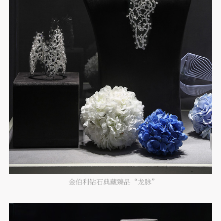
金伯利钻石典藏臻品“龙脉”