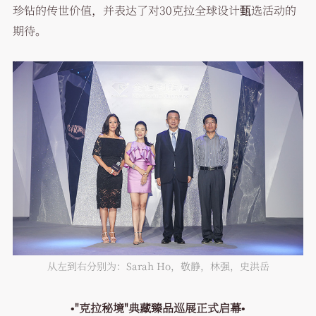
珍钻的传世价值，并表达了对30克拉全球设计甄选活动的
期待。
从左到右分别为：Sarah Ho，敬静，林强，史洪岳
•
"克拉秘境"典藏臻品巡展正式启幕
•