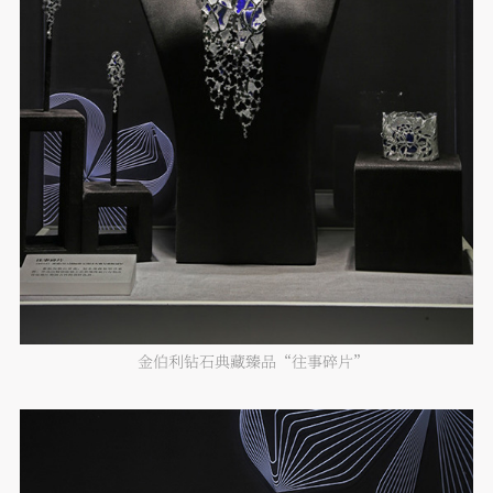
金伯利钻石典藏臻品“往事碎片”