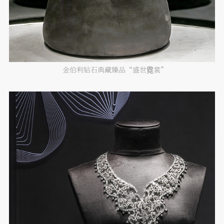
金伯利钻石典藏臻品“盛世霓裳”