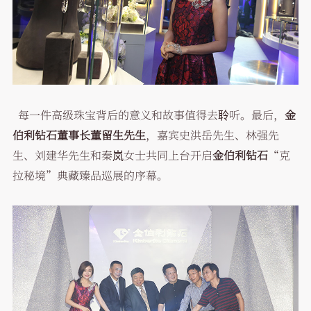
每一件高级珠宝背后的意义和故事值得去聆听。最后，
金
伯利钻石董事长董留生先生
，嘉宾史洪岳先生、林强先
生、刘建华先生和秦岚女士共同上台开启
金伯利钻石
“克
拉秘境”典藏臻品巡展的序幕。