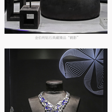
金伯利钻石典藏臻品“鹤影”