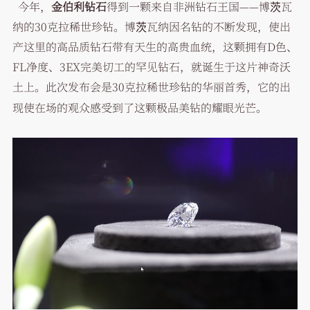
今年，
金伯利钻石
得到一颗来自非洲钻石王国——博茨瓦
纳的30克拉稀世珍钻。博茨瓦纳因名钻的不断发现，使出
产这里的高品质钻石带有天生的高贵血统，这颗拥有D色、
FL净度、3EX完美切工的罕见钻石，就诞生于这片神奇沃
土上。此次发布会是30克拉稀世珍钻的华丽首秀，它的出
现使在场的观众感受到了这颗极品美钻的耀眼光芒。