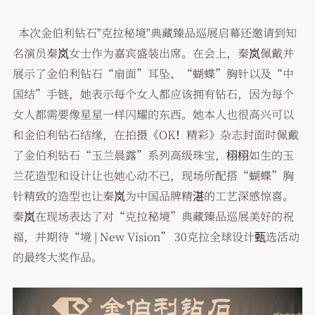
本次金伯利钻石"克拉秘境"典藏臻品巡展启幕还邀请到知
名演员秦岚女士作为嘉宾盛装出席。在会上，秦岚佩戴并
展示了金伯利钻石“扇面”耳坠、“蝴蝶”胸针以及“中
国结”手链，她表示每个女人都应该拥有钻石，因为每个
女人都需要像星星一样闪耀的东西。她本人也很高兴可以
和金伯利钻石结缘，在拍摄《OK！精彩》杂志封面时佩戴
了金伯利钻石“玉兰晨露”系列高级珠宝，栩栩如生的玉
兰花造型和设计让也她心动不已，现场所配搭“蝴蝶”胸
针精致的造型也让秦岚为中国品牌精湛的工艺深感惊喜。
秦岚在现场表达了对“克拉秘境”典藏臻品巡展美好的祝
福，并期待“境 | New Vision” 30克拉全球设计甄选活动
的最终大奖作品。